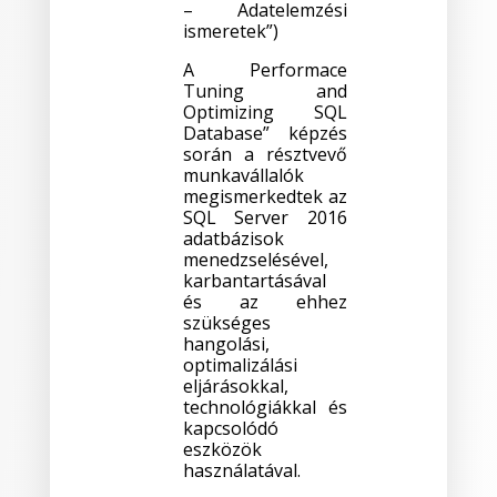
– Adatelemzési
ismeretek”)
A Performace
Tuning and
Optimizing SQL
Database” képzés
során a résztvevő
munkavállalók
megismerkedtek az
SQL Server 2016
adatbázisok
menedzselésével,
karbantartásával
és az ehhez
szükséges
hangolási,
optimalizálási
eljárásokkal,
technológiákkal és
kapcsolódó
eszközök
használatával.