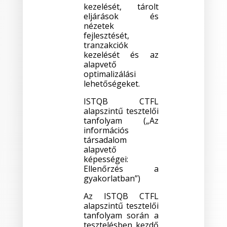
kezelését, tárolt
eljárások és
nézetek
fejlesztését,
tranzakciók
kezelését és az
alapvető
optimalizálási
lehetőségeket.
ISTQB CTFL
alapszintű tesztelői
tanfolyam („Az
információs
társadalom
alapvető
képességei:
Ellenőrzés a
gyakorlatban”)
Az ISTQB CTFL
alapszintű tesztelői
tanfolyam során a
tesztelésben kezdő