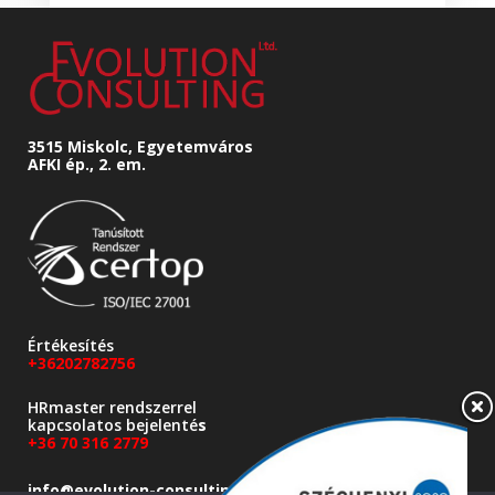
3515 Miskolc,
Egyetemváros
AFKI ép., 2. em.
Értékesítés
+36202782756
HRmaster rendszerrel
kapcsolatos bejelenté
s
+36 70 316 2779
info@evolution-consulting.hu