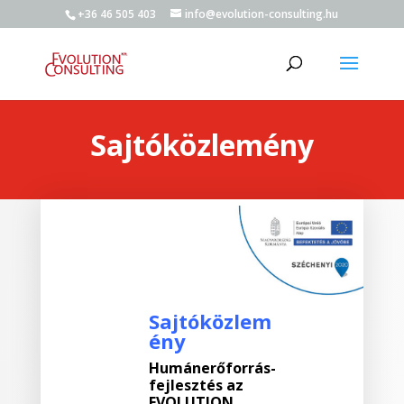
+36 46 505 403
info@evolution-consulting.hu
Sajtóközlemény
Sajtóközlem
ény
Humánerőforrás-
fejlesztés az
EVOLUTION