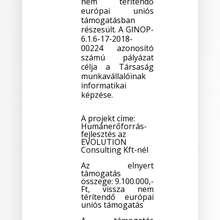
nem térítendő
európai uniós
támogatásban
részesült. A GINOP-
6.1.6-17-2018-
00224 azonosító
számú pályázat
célja a Társaság
munkavállalóinak
informatikai
képzése.
A projekt címe:
Humánerőforrás-
fejlesztés az
EVOLUTION
Consulting Kft-nél
Az elnyert
támogatás
összege: 9.100.000,-
Ft,
vissza nem
térítendő európai
uniós támogatás