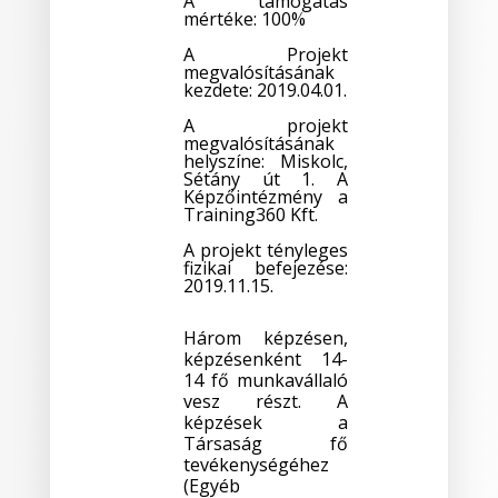
A támogatás
mértéke: 100%
A Projekt
megvalósításának
kezdete: 2019.04.01.
A projekt
megvalósításának
helyszíne: Miskolc,
Sétány út 1. A
Képzőintézmény a
Training360 Kft.
A projekt tényleges
fizikai befejezése:
2019.11.15.
Három képzésen,
képzésenként 14-
14 fő munkavállaló
vesz részt. A
képzések a
Társaság fő
tevékenységéhez
(Egyéb