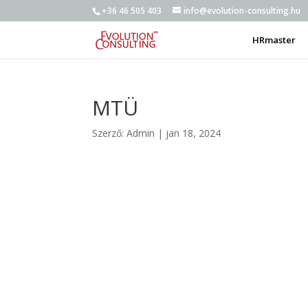
+36 46 505 403
info@evolution-consulting.hu
HRmaster
MTÜ
Szerző:
Admin
|
jan 18, 2024