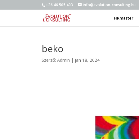
+36 46 505 403
info@evolution-consulting.hu
HRmaster
beko
Szerző:
Admin
|
jan 18, 2024